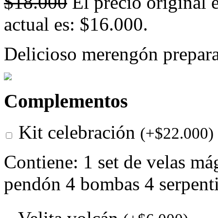
$
18.000
El precio original 
actual es: $16.000.
Delicioso merengón preparad
Complementos
Kit celebración
(
+
$
22.000
)
Contiene: 1 set de velas má
pendón 4 bombas 4 serpent